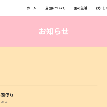
ホーム
当園について
園の生活
お知ら
お知らせ
の園便り
-08-01