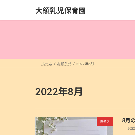
コ
ナ
大領乳児保育園
ン
ビ
テ
ゲ
ン
ー
ツ
シ
へ
ョ
ス
ン
キ
に
ッ
移
ホーム
お知らせ
2022年8月
プ
動
2022年8月
8月
園便り
2022