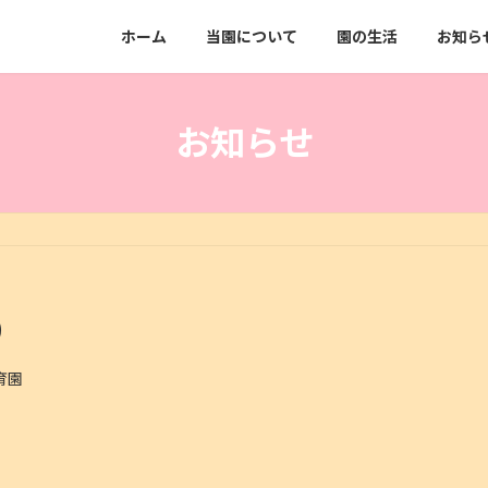
ホーム
当園について
園の生活
お知ら
お知らせ
り
育園