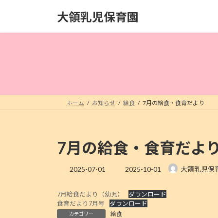
コ
ナ
大領乳児保育園
ン
ビ
テ
ゲ
ン
ー
ツ
シ
へ
ョ
ス
ン
キ
に
ッ
移
ホーム
お知らせ
給食
7月の給食・食育だより
プ
動
7月の給食・食育だよ
最
2025-07-01
2025-10-01
大領乳児保
終
更
7月給食だより（幼児）
ダウンロード
新
食育だより7月号
ダウンロード
日
給食
カテゴリー
時